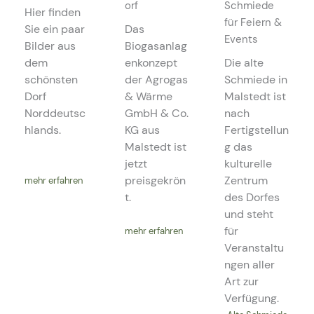
orf
Schmiede
Hier finden
für Feiern &
Sie ein paar
Das
Events
Bilder aus
Biogasanlag
dem
enkonzept
Die alte
schönsten
der Agrogas
Schmiede in
Dorf
& Wärme
Malstedt ist
Norddeutsc
GmbH & Co.
nach
hlands.
KG aus
Fertigstellun
Malstedt ist
g das
jetzt
kulturelle
preisgekrön
Zentrum
mehr erfahren
t.
des Dorfes
und steht
für
mehr erfahren
Veranstaltu
ngen aller
Art zur
Verfügung.