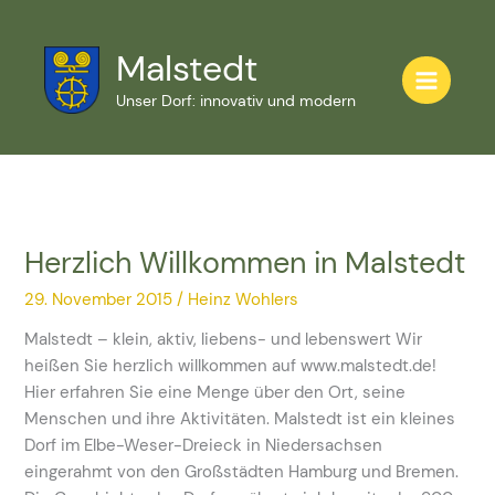
Zum
Inhalt
Malstedt
springen
Unser Dorf: innovativ und modern
Herzlich Willkommen in Malstedt
Herzlich
Willkommen
29. November 2015
/
Heinz Wohlers
in
Malstedt
Malstedt – klein, aktiv, liebens- und lebenswert Wir
heißen Sie herzlich willkommen auf www.malstedt.de!
Hier erfahren Sie eine Menge über den Ort, seine
Menschen und ihre Aktivitäten. Malstedt ist ein kleines
Dorf im Elbe-Weser-Dreieck in Niedersachsen
eingerahmt von den Großstädten Hamburg und Bremen.