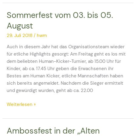
Sommerfest vom 03. bis 05.
Sommerfest
vom
August
03.
bis
29. Juli 2018
/
hwm
05.
Auch in diesem Jahr hat das Organisationsteam wieder
August
für etliche Highlights gesorgt: Am Freitag geht es los mit
dem beliebten Human-Kicker-Turnier, ab 15.00 Uhr für
Kinder, ab ca. 17.45 Uhr geben die Erwachsenen ihr
Bestes am Human Kicker, etliche Mannschaften haben
sich bereits angemeldet. Nachdem die Sieger ermittelt
und gewürdigt wurden, geht ab ca. 22.00
Weiterlesen »
Ambossfest in der „Alten
Ambossfest
in