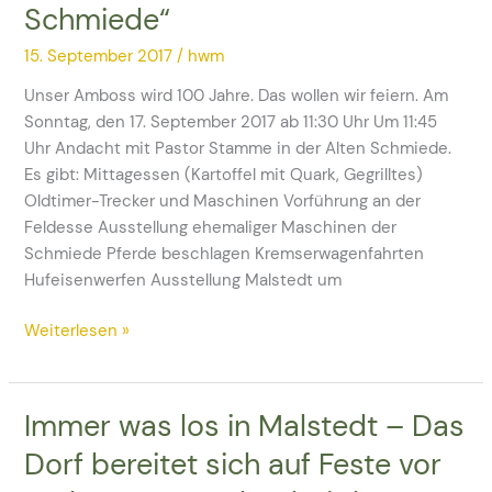
Schmiede“
der
„Alten
15. September 2017
/
hwm
Schmiede“
Unser Amboss wird 100 Jahre. Das wollen wir feiern. Am
Sonntag, den 17. September 2017 ab 11:30 Uhr Um 11:45
Uhr Andacht mit Pastor Stamme in der Alten Schmiede.
Es gibt: Mittagessen (Kartoffel mit Quark, Gegrilltes)
Oldtimer-Trecker und Maschinen Vorführung an der
Feldesse Ausstellung ehemaliger Maschinen der
Schmiede Pferde beschlagen Kremserwagenfahrten
Hufeisenwerfen Ausstellung Malstedt um
Weiterlesen »
Immer was los in Malstedt – Das
Immer
was
Dorf bereitet sich auf Feste vor
los