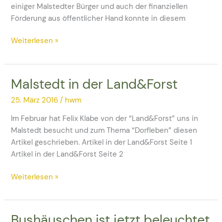
einiger Malstedter Bürger und auch der finanziellen
Förderung aus öffentlicher Hand konnte in diesem
Weiterlesen »
Malstedt in der Land&Forst
Malstedt
in
25. März 2016
/
hwm
der
Land&Forst
Im Februar hat Felix Klabe von der “Land&Forst” uns in
Malstedt besucht und zum Thema “Dorfleben” diesen
Artikel geschrieben. Artikel in der Land&Forst Seite 1
Artikel in der Land&Forst Seite 2
Weiterlesen »
Bushäuschen ist jetzt beleuchtet
Bushäuschen