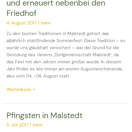
und erneuert nebenbei den
in
Malstedt
Friedhof
–
Das
4. August 2017
/
hwm
Dorf
Zu den bunten Traditionen in Malstedt gehört das
bereitet
alljährlich stattfindende Sommerfest. Diese Tradition – so
sich
wurde uns glaubhaft versichert – war der Grund für die
auf
Gründung des Vereins ‚Dorfgemeinschaft Malstedt‘, da
Feste
das Fest mit den Jahren immer größer wurde. In diesem
vor
Jahr findet es wie immer am ersten Augustwochenende,
und
also vom 04. -06. August statt.
erneuert
nebenbei
Weiterlesen »
den
Friedhof
Pfingsten in Malstedt
Pfingsten
in
5. Juli 2017
/
hwm
Malstedt