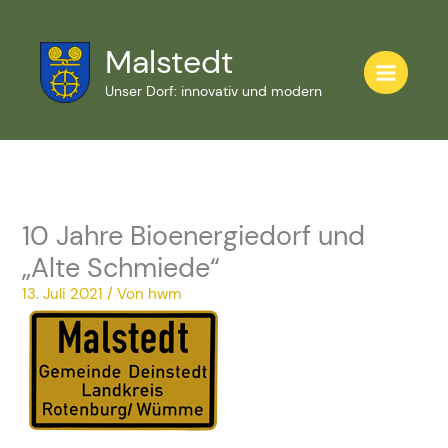
Zum
Inhalt
Malstedt
springen
Unser Dorf: innovativ und modern
10 Jahre Bioenergiedorf und
„Alte Schmiede“
13. Juli 2021
/ Von
hwm